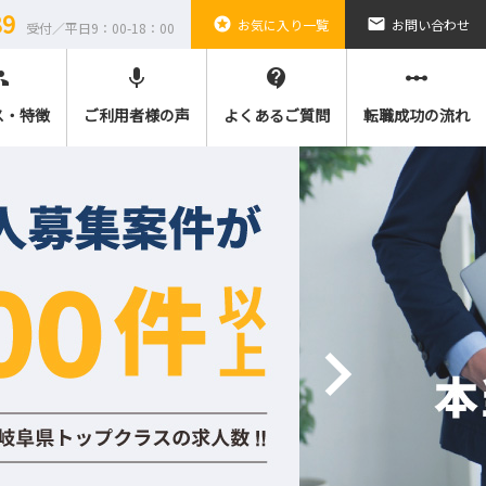
89
stars
email
お気に入り一覧
お問い合わせ
受付／平日9：00-18：00
ple
mic
contact_support
linear_scale
ス・特徴
ご利用者様の声
よくあるご質問
転職成功の流れ