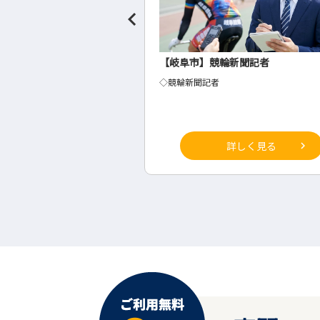
聞社の事務・総務
【岐阜市】競輪新聞記者
◇競輪新聞記者
詳しく見る
詳しく見る