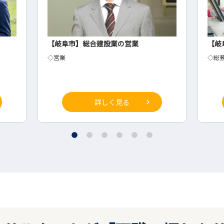
【岐阜市】総合建設業の営業
【岐
◇営業
◇総
詳しく見る