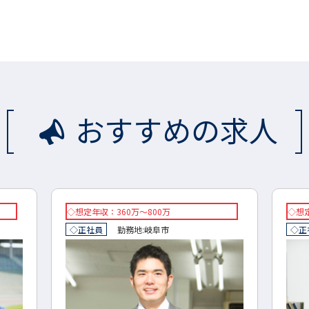
おすすめの求人
◇想定年収：360万～800万
◇想定
◇正社員
勤務地:
岐阜市
◇正