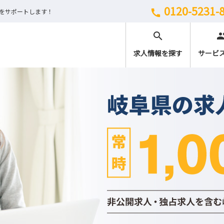
0120-5231-
しをサポートします！
call
search
peo
求人情報を探す
サービ