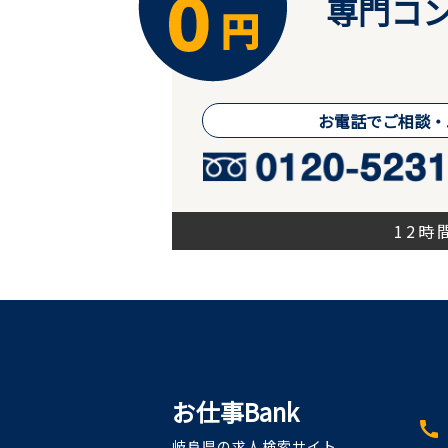
専門コン
お電話でご相談・
12
お仕事Bank
call
岐阜県の求人検索サイト