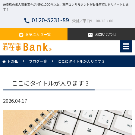
岐阜県の求人募集案件が常時1,000件以上、専門コンサルタントがお仕事探しをサポートしま
す！
0120-5231-89
call
受付／平日9：00-18：00
お気に入り一覧
お問い合わせ
stars
email
HOME
ブログ一覧
ここにタイトルが入ります 3
ここにタイトルが入ります 3
2026.04.17