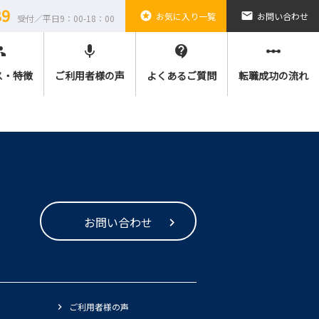
89
stars
email
お気に入り一覧
お問い合わせ
受付／平日9：00-18：00
ple
mic
contact_support
linear_scale
ス・特徴
ご利用者様の声
よくあるご質問
転職成功の流れ
お問い合わせ
ご利用者様の声