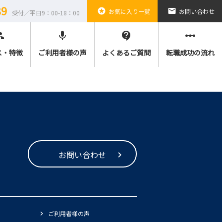
89
stars
email
お気に入り一覧
お問い合わせ
受付／平日9：00-18：00
ple
mic
contact_support
linear_scale
ス・特徴
ご利用者様の声
よくあるご質問
転職成功の流れ
お問い合わせ
ご利用者様の声