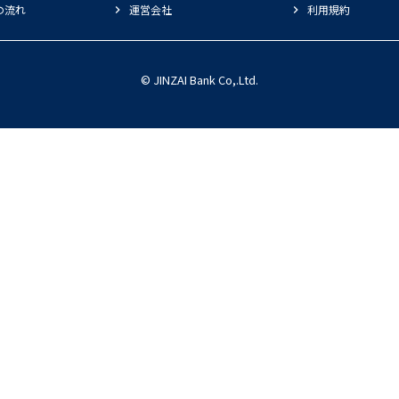
の流れ
運営会社
利用規約
© JINZAI Bank Co,.Ltd.