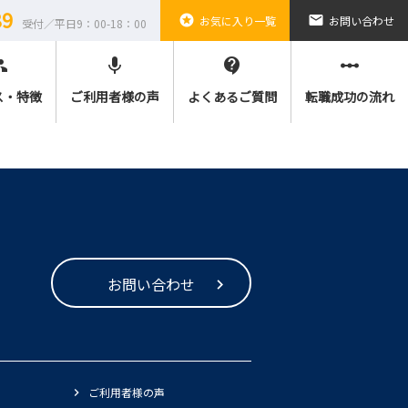
89
stars
email
お気に入り一覧
お問い合わせ
受付／平日9：00-18：00
ple
mic
contact_support
linear_scale
ス・特徴
ご利用者様の声
よくあるご質問
転職成功の流れ
お問い合わせ
ご利用者様の声