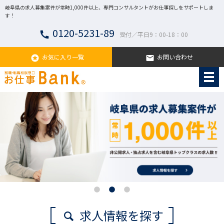
岐阜県の求人募集案件が常時1,000件以上、専門コンサルタントがお仕事探しをサポートしま
す！
0120-5231-89
call
受付／平日9：00-18：00
お気に入り一覧
お問い合わせ
stars
email
求人情報を探す