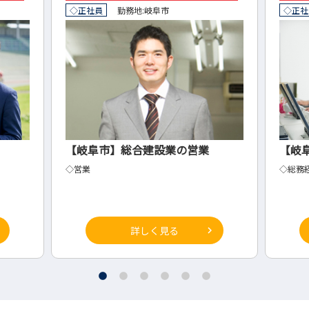
◇正社員
勤務地:
岐阜市
◇正社
【岐阜市】総合建設業の営業
【岐
◇営業
◇総務
詳しく見る