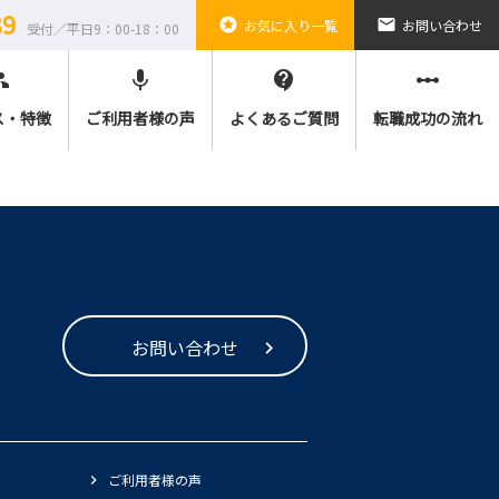
89
stars
email
お気に入り一覧
お問い合わせ
受付／平日9：00-18：00
ple
mic
contact_support
linear_scale
ス・特徴
ご利用者様の声
よくあるご質問
転職成功の流れ
お問い合わせ
ご利用者様の声