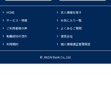
HOME
求人情報を探す
サービス・特徴
お気に入り一覧
ご利用者様の声
よくあるご質問
転職成功の流れ
運営会社
利用規約
個人情報適正管理規定
© JINZAI Bank Co,.Ltd.