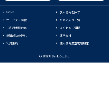
HOME
求人情報を探す
サービス・特徴
お気に入り一覧
ご利用者様の声
よくあるご質問
転職成功の流れ
運営会社
利用規約
個人情報適正管理規定
© JINZAI Bank Co,.Ltd.