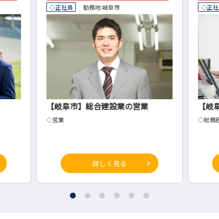
◇正社員
勤務地:
岐阜市
◇正社
【岐阜市】総合建設業の営業
【岐
◇営業
◇総務
詳しく見る