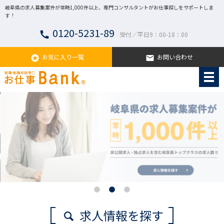
岐阜県の求人募集案件が常時1,000件以上、専門コンサルタントがお仕事探しをサポートしま
す！
0120-5231-89
call
受付／平日9：00-18：00
お気に入り一覧
お問い合わせ
stars
email
求人情報を探す