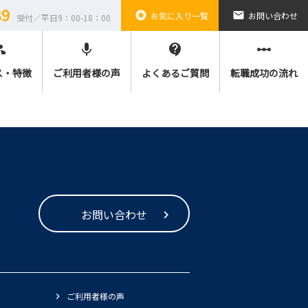
89
stars
email
お気に入り一覧
お問い合わせ
受付／平日9：00-18：00
ple
mic
contact_support
linear_scale
ス・特徴
ご利用者様の声
よくあるご質問
転職成功の流れ
お問い合わせ
ご利用者様の声