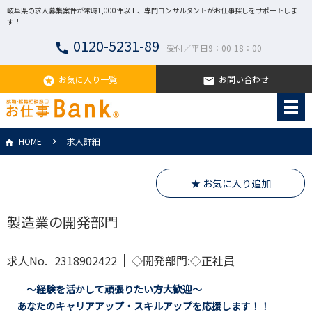
岐阜県の求人募集案件が常時1,000件以上、専門コンサルタントがお仕事探しをサポートしま
す！
0120-5231-89
call
受付／平日9：00-18：00
お気に入り一覧
お問い合わせ
stars
email
HOME
求人詳細
★ お気に入り追加
製造業の開発部門
求人No.
2318902422
◇開発部門:◇正社員
～経験を活かして頑張りたい方大歓迎～
あなたのキャリアアップ・スキルアップを応援します！！