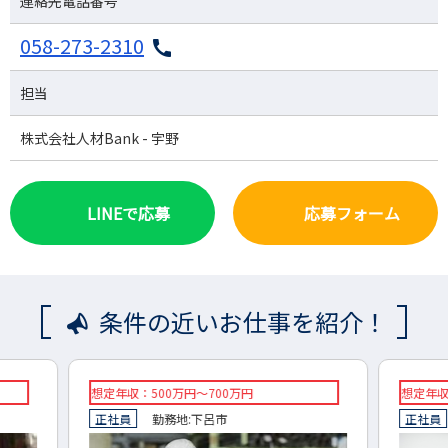
連絡先電話番号
058-273-2310
担当
株式会社人材Bank - 宇野
LINEで応募
応募フォーム
条件の近いお仕事を紹介！
想定年収：400万円 ～550万円
◇想定
正社員
勤務地:
岐南町
羽島郡
◇正