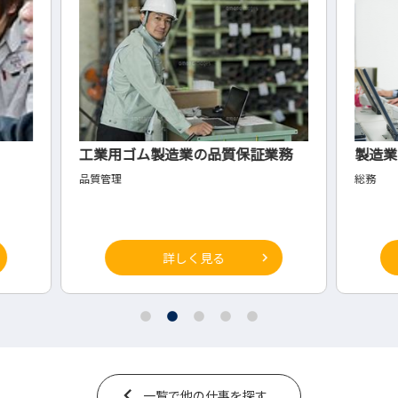
業務
製造業の総務
洋菓
総務
◇パテ
詳しく見る
一覧で他の仕事を探す