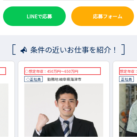
LINEで応募
応募フォーム
条件の近いお仕事を紹介！
想定年収：400万円～600万円
◇想定
正社員
勤務地:
岐阜市
◇正