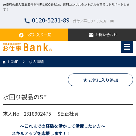
岐阜県の求人募集案件が常時1,000件以上、専門コンサルタントがお仕事探しをサポートしま
す！
0120-5231-89
call
受付／平日9：00-18：00
お気に入り一覧
お問い合わせ
stars
email
HOME
求人詳細
★ お気に入り追加
水回り製品のSE
求人No.
2318902475
SE:正社員
～これまでの経験を活かして活躍したい方～
スキルアップを応援します！！