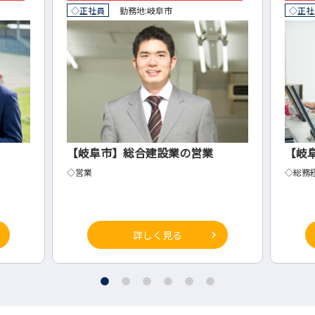
◇正社員
勤務地:
岐阜市
◇正社
【岐阜市】総合建設業の営業
【岐
◇営業
◇総務
詳しく見る