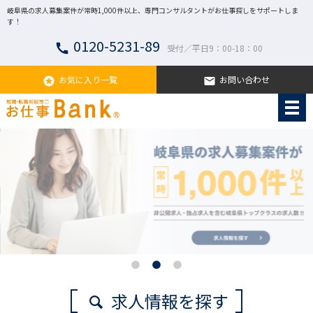
岐阜県の求人募集案件が常時1,000件以上、専門コンサルタントがお仕事探しをサポートしま
す！
0120-5231-89
call
受付／平日9：00-18：00
お気に入り一覧
お問い合わせ
stars
email
求人情報を探す