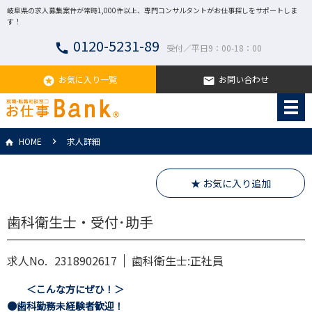
岐阜県の求人募集案件が常時1,000件以上、専門コンサルタントがお仕事探しをサポートしま
す！
0120-5231-89
call
受付／平日9：00-18：00
お気に入り一覧
お問い合わせ
stars
email
HOME
求人詳細
★ お気に入り追加
歯科衛生士・受付･助手
求人No.
2318902617
歯科衛生士:正社員
＜こんな方にぜひ！＞
●歯科勤務未経験者歓迎！