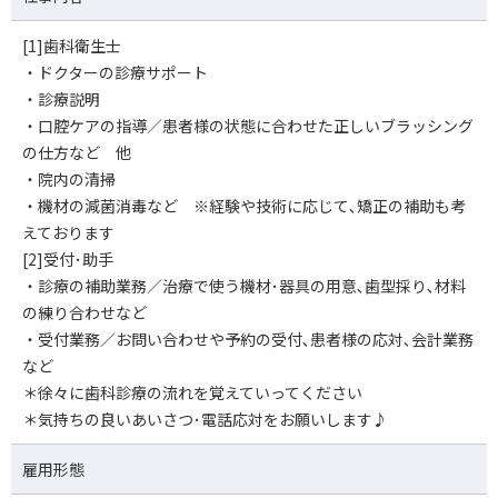
[1]歯科衛生士
・ドクターの診療サポート
・診療説明
・口腔ケアの指導／患者様の状態に合わせた正しいブラッシング
の仕方など 他
・院内の清掃
・機材の減菌消毒など ※経験や技術に応じて､矯正の補助も考
えております
[2]受付･助手
・診療の補助業務／治療で使う機材･器具の用意､歯型採り､材料
の練り合わせなど
・受付業務／お問い合わせや予約の受付､患者様の応対､会計業務
など
＊徐々に歯科診療の流れを覚えていってください
＊気持ちの良いあいさつ･電話応対をお願いします♪
雇用形態