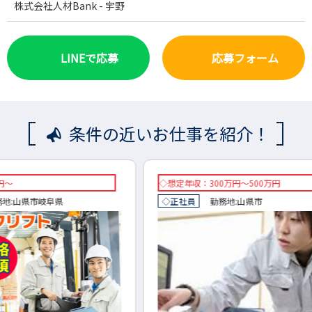
株式会社人材Bank - 宇野
LINEで応募
応募フォーム
条件の近いお仕事を紹介！
◇想定年収：300万円～500万円
想定年
◇正社員
勤務地:
山県市
正社員