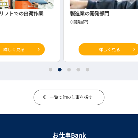
業
製造業の開発部門
放課
◇開発部門
介護事
詳しく見る
一覧で他の仕事を探す
お仕事Bank