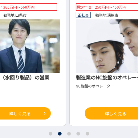
想定年収：250万円～450万円
◇想定年
正社員
勤務地:
瑞穂市
◇正社
業
製造業のNC旋盤のオペレーター
製造
NC旋盤のオペレーター
◇総務
詳しく見る