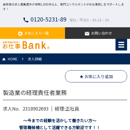
岐阜県の求人募集案件が常時1,000件以上、専門コンサルタントがお仕事探しをサポートしま
す！
0120-5231-89
call
受付／平日9：00-18：00
お気に入り一覧
お問い合わせ
stars
email
HOME
求人詳細
★ お気に入り追加
製造業の経理責任者業務
求人No.
2318902693
経理:正社員
～今までの経験を活かして働きたい方～
管理職候補として活躍できる方歓迎です！！