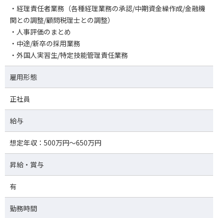
・経理責任者業務（各種経理業務の承認/中期資金繰作成/金融機
関との調整/顧問税理士との調整）
・人事評価のまとめ
・中途/新卒の採用業務
・外国人実習生/特定技能管理責任業務
雇用形態
正社員
給与
想定年収：500万円～650万円
昇給・賞与
有
勤務時間