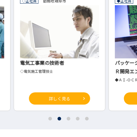
◆正社員
勤務地:
東京都港区
◇正
パッケージソフト会社のＡＩ-ＯＣ
建設
Ｒ開発エンジニア
◇測量
◆ＡＩ-ＯＣＲ開発エンジニア
詳しく見る