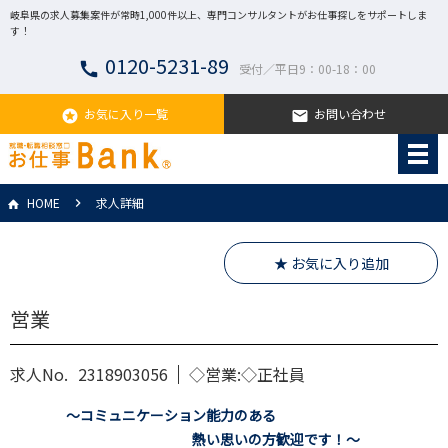
岐阜県の求人募集案件が常時1,000件以上、専門コンサルタントがお仕事探しをサポートしま
す！
0120-5231-89
call
受付／平日9：00-18：00
お気に入り一覧
お問い合わせ
stars
email
HOME
求人詳細
★ お気に入り追加
営業
求人No.
2318903056
◇営業:◇正社員
～コミュニケーション能力のある
熱い思いの方歓迎です！～