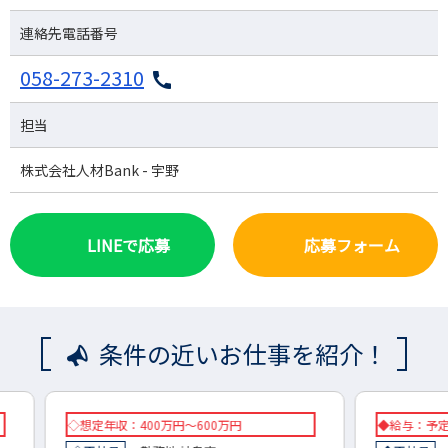
連絡先電話番号
058-273-2310
担当
株式会社人材Bank - 宇野
LINEで応募
応募フォーム
条件の近いお仕事を紹介！
◆給与：予定年収 500万円～800万円…
◇想定