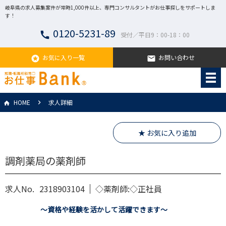
岐阜県の求人募集案件が常時1,000件以上、専門コンサルタントがお仕事探しをサポートしま
す！
0120-5231-89
call
受付／平日9：00-18：00
お気に入り一覧
お問い合わせ
stars
email
HOME
求人詳細
★ お気に入り追加
調剤薬局の薬剤師
求人No.
2318903104
◇薬剤師:◇正社員
～資格や経験を活かして活躍できます～