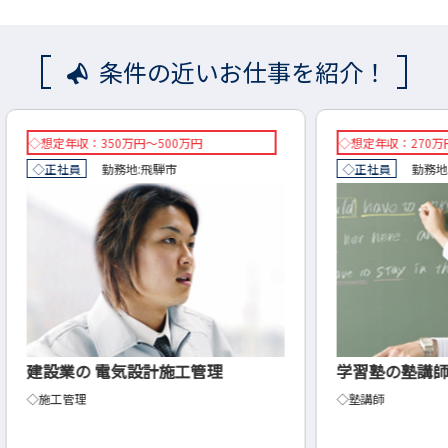
条件の近いお仕事を紹介！
◇想定年収：270万円～350万円
時給
◇正社員
勤務地:
大垣市
大野町
派
学習塾の塾講師
【
テ
◇塾講師
商業