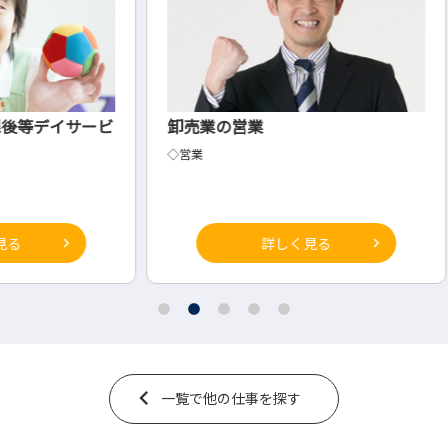
サービ
卸売業の営業
接骨
◇営業
施術者
詳しく見る
一覧で他の仕事を探す