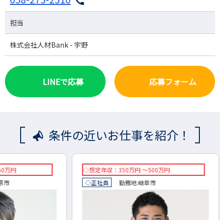
担当
株式会社人材Bank - 宇野
LINEで応募
応募フォーム
条件の近いお仕事を紹介！
◇想定年収：350万円 ～500万円
想定年収
◇正社員
勤務地:
岐阜市
正社員