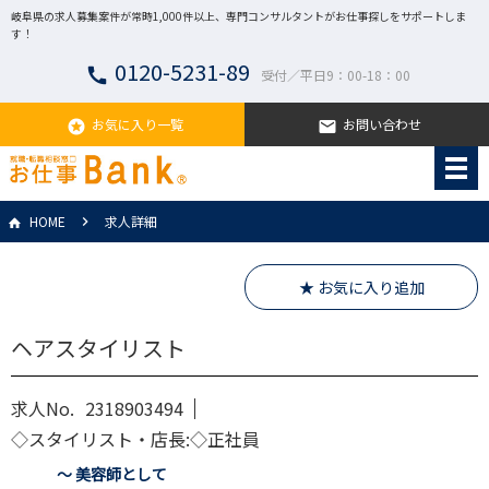
岐阜県の求人募集案件が常時1,000件以上、専門コンサルタントがお仕事探しをサポートしま
す！
0120-5231-89
call
受付／平日9：00-18：00
お気に入り一覧
お問い合わせ
stars
email
HOME
求人詳細
★ お気に入り追加
ヘアスタイリスト
求人No.
2318903494
◇スタイリスト・店長:◇正社員
～ 美容師として