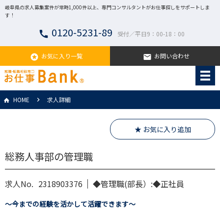
岐阜県の求人募集案件が常時1,000件以上、専門コンサルタントがお仕事探しをサポートしま
す！
0120-5231-89
call
受付／平日9：00-18：00
お気に入り一覧
お問い合わせ
stars
email
HOME
求人詳細
★ お気に入り追加
総務人事部の管理職
求人No.
2318903376
◆管理職(部長）:◆正社員
～今までの経験を活かして活躍できます～