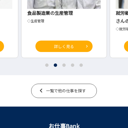
就労継続支援b型事業所での利用者
製造
さんのケアー
総務
◇就労福祉
詳しく見る
一覧で他の仕事を探す
お仕事Bank