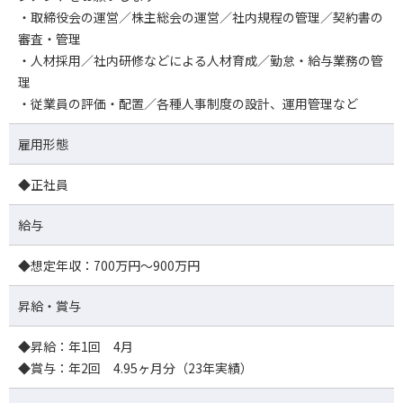
・取締役会の運営／株主総会の運営／社内規程の管理／契約書の
審査・管理
・人材採用／社内研修などによる人材育成／勤怠・給与業務の管
理
・従業員の評価・配置／各種人事制度の設計、運用管理など
雇用形態
◆正社員
給与
◆想定年収：700万円～900万円
昇給・賞与
◆昇給：年1回 4月
◆賞与：年2回 4.95ヶ月分（23年実績）