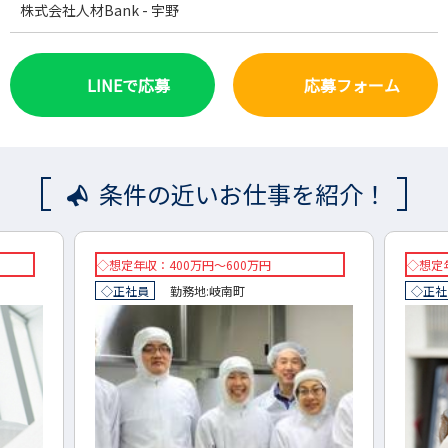
株式会社人材Bank - 宇野
LINEで応募
応募フォーム
条件の近いお仕事を紹介！
◇想定年収：192万～360万円
想定年
◇正社員
勤務地:
岐阜市
正社