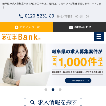
岐阜県の求人募集案件が常時1,000件以上、専門コンサルタントがお仕事探しをサポートしま
す！
0120-5231-89
call
受付／平日9：00-18：00
お気に入り一覧
お問い合わせ
stars
email
求人情報を探す