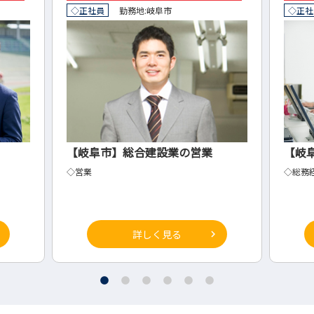
◇正社員
勤務地:
岐阜市
◇正社
【岐阜市】総合建設業の営業
【岐
◇営業
◇総務
詳しく見る