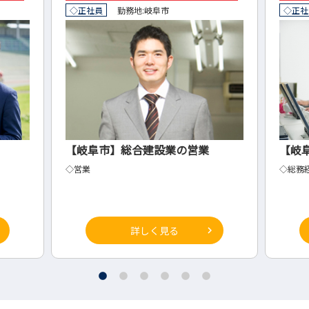
◇正社員
勤務地:
岐阜市
◇正社
【岐阜市】総合建設業の営業
【岐
◇営業
◇総務
詳しく見る