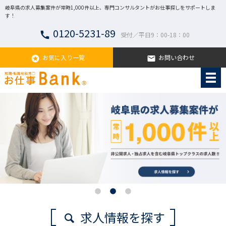
岐阜県の求人募集案件が常時1,000件以上、専門コンサルタントがお仕事探しをサポートしま
す！
0120-5231-89
call
受付／平日9：00-18：00
お気に入り一覧
お問い合わせ
stars
email
求人情報を探す