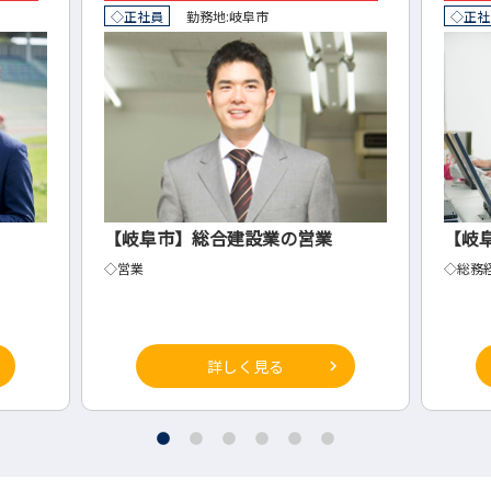
◇正社員
勤務地:
岐阜市
◇正社
【岐阜市】総合建設業の営業
【岐
◇営業
◇総務
詳しく見る