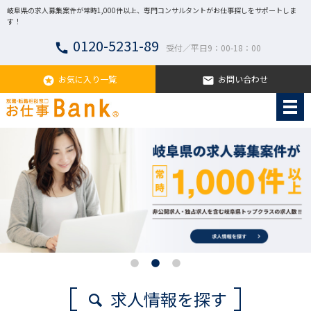
岐阜県の求人募集案件が常時1,000件以上、専門コンサルタントがお仕事探しをサポートしま
す！
0120-5231-89
call
受付／平日9：00-18：00
お気に入り一覧
お問い合わせ
stars
email
求人情報を探す