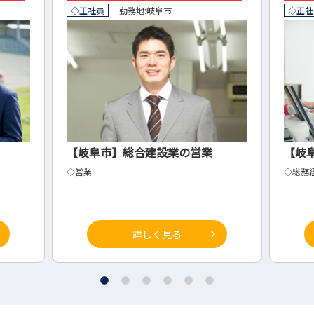
◇正社員
勤務地:
岐阜市
◇正社
【岐阜市】総合建設業の営業
【岐
◇営業
◇総務
詳しく見る