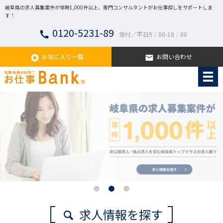
岐阜県の求人募集案件が常時1,000件以上、専門コンサルタントがお仕事探しをサポートしま
す！
0120-5231-89
call
受付／平日9：00-18：00
お気に入り一覧
お問い合わせ
stars
email
求人情報を探す