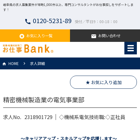
岐阜県の求人募集案件が常時1,000件以上、専門コンサルタントがお仕事探しをサポートしま
す！
0120-5231-89
call
受付／平日9：00-18：00
お気に入り一覧
お問い合わせ
stars
email
HOME
求人詳細
★ お気に入り追加
精密機械製造業の電気事業部
求人No.
2318901729
◇機械系電気技術職:◇正社員
～キャリアアップ・スキルアップを応援します～