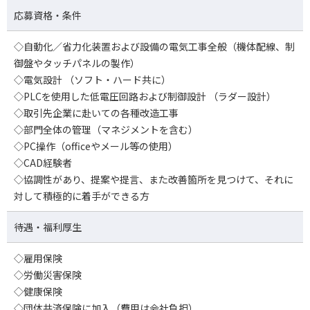
応募資格・条件
◇自動化／省力化装置および設備の電気工事全般（機体配線、制
御盤やタッチパネルの製作）
◇電気設計 （ソフト・ハード共に）
◇PLCを使用した低電圧回路および制御設計 （ラダー設計）
◇取引先企業に赴いての各種改造工事
◇部門全体の管理（マネジメントを含む）
◇PC操作（officeやメール等の使用）
◇CAD経験者
◇協調性があり、提案や提言、また改善箇所を見つけて、それに
対して積極的に着手ができる方
待遇・福利厚生
◇雇用保険
◇労働災害保険
◇健康保険
◇団体共済保険に加入（費用は会社負担）