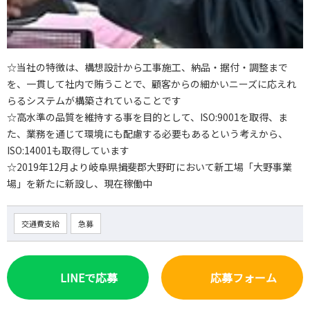
☆当社の特徴は、構想設計から工事施工、納品・据付・調整まで
を、一貫して社内で賄うことで、顧客からの細かいニーズに応えれ
らるシステムが構築されていることです
☆高水準の品質を維持する事を目的として、ISO:9001を取得、ま
た、業務を通じて環境にも配慮する必要もあるという考えから、
ISO:14001も取得しています
☆2019年12月より岐阜県揖斐郡大野町において新工場「大野事業
場」を新たに新設し、現在稼働中
交通費支給
急募
LINEで応募
応募フォーム