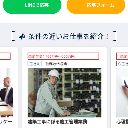
LINEで応募
応募フォーム
条件の近いお仕事を紹介！
想定年収：400万円～500万円
◇想定年
正社員
勤務地:
大垣市
◇正社
リケー
建築工事に係る施工管理業務
心理