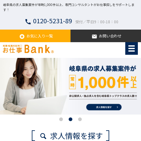
岐阜県の求人募集案件が常時1,000件以上、専門コンサルタントがお仕事探しをサポートしま
す！
0120-5231-89
call
受付／平日9：00-18：00
お気に入り一覧
お問い合わせ
stars
email
求人情報を探す