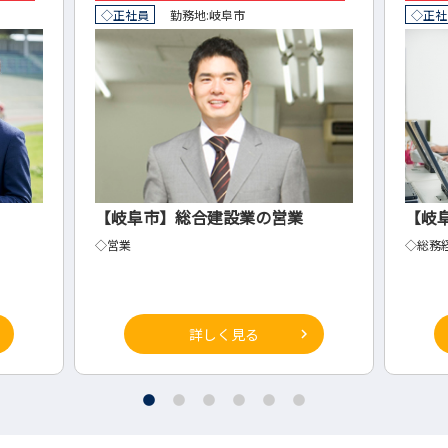
◇正社員
勤務地:
岐阜市
◇正社
【岐阜市】総合建設業の営業
【岐
◇営業
◇総務
詳しく見る