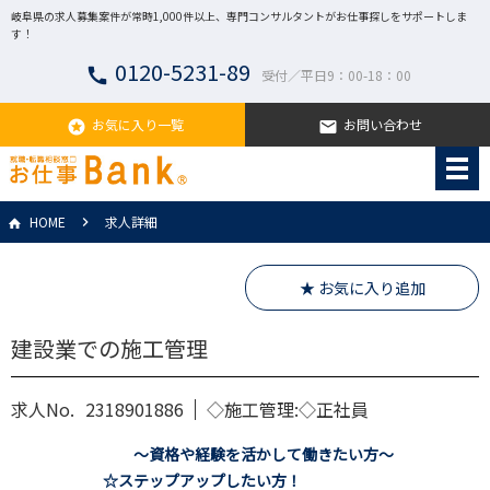
岐阜県の求人募集案件が常時1,000件以上、専門コンサルタントがお仕事探しをサポートしま
す！
0120-5231-89
call
受付／平日9：00-18：00
お気に入り一覧
お問い合わせ
stars
email
HOME
求人詳細
★ お気に入り追加
建設業での施工管理
求人No.
2318901886
◇施工管理:◇正社員
～資格や経験を活かして働きたい方～
☆ステップアップしたい方！