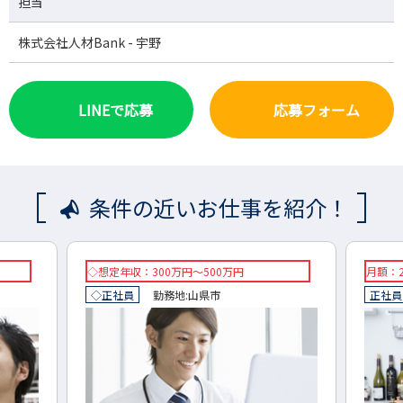
担当
株式会社人材Bank - 宇野
LINEで応募
応募フォーム
条件の近いお仕事を紹介！
月額：230,000円
◇
正社員
勤務地:
本巣市
◇