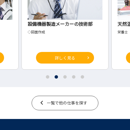
技術部
天然温泉付き介護施設での栄養士
金
栄養士
◇
詳しく見る
一覧で他の仕事を探す