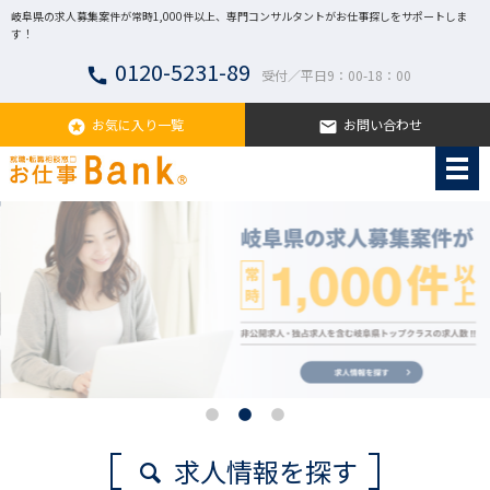
岐阜県の求人募集案件が常時1,000件以上、専門コンサルタントがお仕事探しをサポートしま
す！
0120-5231-89
call
受付／平日9：00-18：00
お気に入り一覧
お問い合わせ
stars
email
求人情報を探す