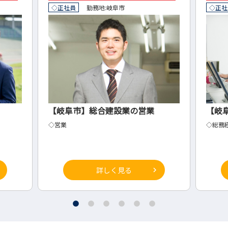
◇正社員
勤務地:
岐阜市
◇正社
【岐阜市】総合建設業の営業
【岐
◇営業
◇総務
詳しく見る