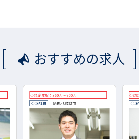
おすすめの求人
◇想定年収：360万～800万
◇想定
◇正社員
勤務地:
岐阜市
◇正