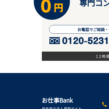
専門コン
お電話でご相談・
12
お仕事Bank
call
岐阜県の求人検索サイト