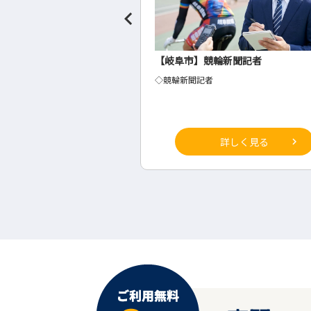
聞社の事務・総務
【岐阜市】競輪新聞記者
◇競輪新聞記者
詳しく見る
詳しく見る