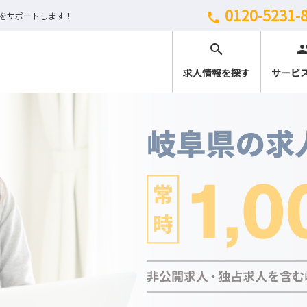
0120-5231-
しをサポートします！
call
search
peo
求人情報を探す
サービ