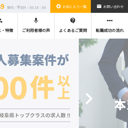
89
stars
email
お気に入り一覧
お問い合わせ
受付／平日9：00-18：00
ple
mic
contact_support
linear_scale
ス・特徴
ご利用者様の声
よくあるご質問
転職成功の流れ