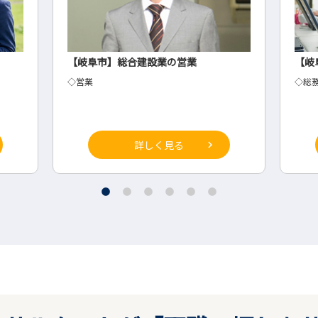
【岐阜市】総合建設業の営業
【岐
◇営業
◇総
詳しく見る