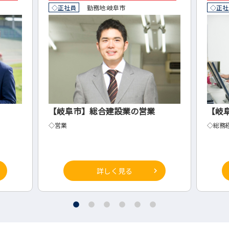
◇正社員
勤務地:
岐阜市
◇正社
【岐阜市】総合建設業の営業
【岐
◇営業
◇総務
詳しく見る