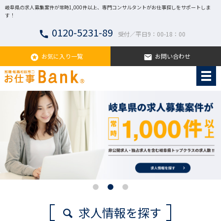
岐阜県の求人募集案件が常時1,000件以上、専門コンサルタントがお仕事探しをサポートしま
す！
0120-5231-89
call
受付／平日9：00-18：00
お気に入り一覧
お問い合わせ
stars
email
求人情報を探す