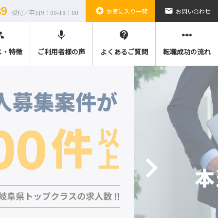
89
stars
email
お気に入り一覧
お問い合わせ
受付／平日9：00-18：00
ple
mic
contact_support
linear_scale
ス・特徴
ご利用者様の声
よくあるご質問
転職成功の流れ