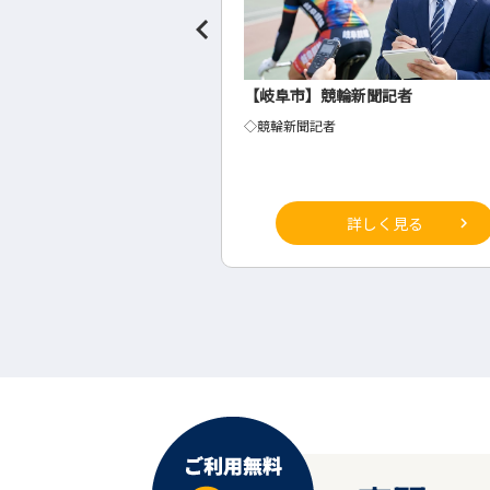
聞社の事務・総務
【岐阜市】競輪新聞記者
◇競輪新聞記者
詳しく見る
詳しく見る