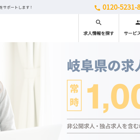
0120-5231-
しをサポートします！
call
search
peo
求人情報を探す
サービ