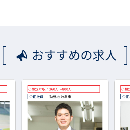
おすすめの求人
◇想定年収：360万～800万
◇想定
◇正社員
勤務地:
岐阜市
◇正