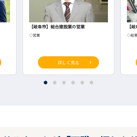
【岐阜市】総合建設業の営業
【岐
◇営業
◇総
詳しく見る