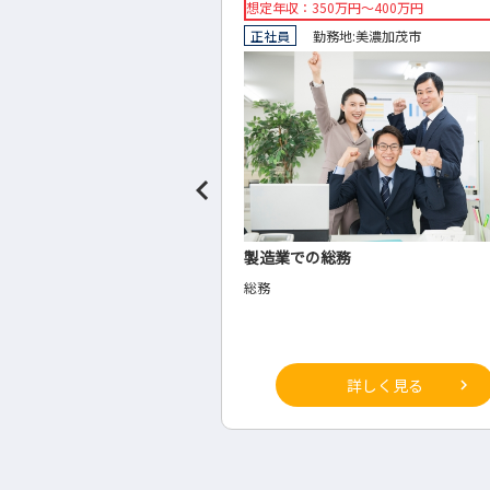
万円～400万円
想定年収：500万円～600万円 (経験…
:
美濃加茂市
正社員
勤務地:
岐阜市
務
税理士法人のＦＰコンサルティング
ＦＰコンサルティング部門
詳しく見る
詳しく見る