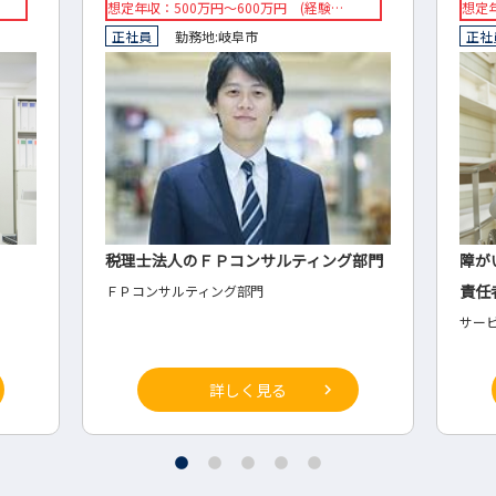
想定年収：420万円～500万円
想定
正社員
勤務地:
各務原市
正社
部門
障がい者グループホームのサービス管理
生コ
責任者
売販
サービス管理責任者
営業
詳しく見る