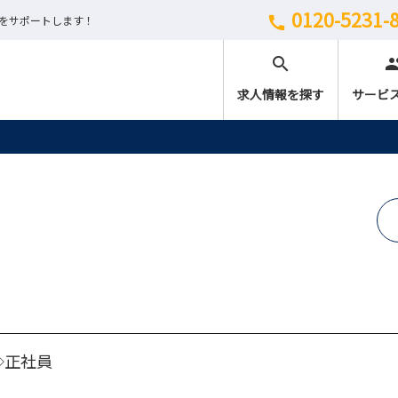
0120-5231-
しをサポートします！
call
search
peo
求人情報を探す
サービ
◇正社員