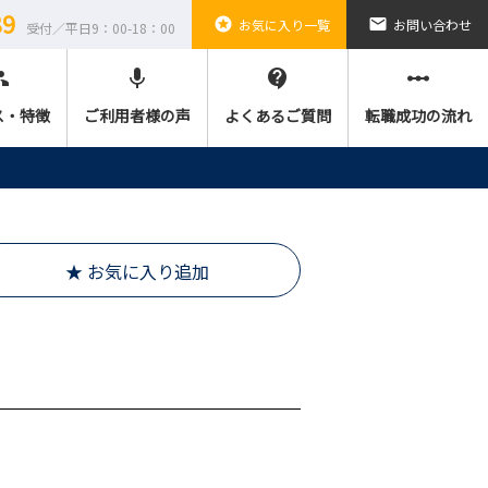
89
stars
email
お気に入り一覧
お問い合わせ
受付／平日9：00-18：00
ple
mic
contact_support
linear_scale
ス・特徴
ご利用者様の声
よくあるご質問
転職成功の流れ
★ お気に入り追加