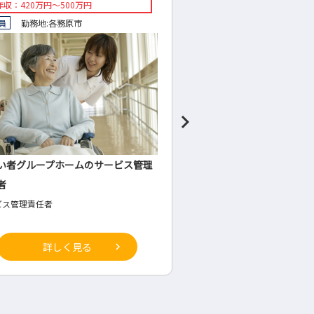
年収：293万円～427万円
◇想定年収：300万円～450
員
勤務地:
揖斐郡
池田町
◇正社員
勤務地:
各務原
ンクリート製造販売及び土木資材卸
製造業の品質管理
売の営業
◇品質管理
詳しく見る
詳しく見