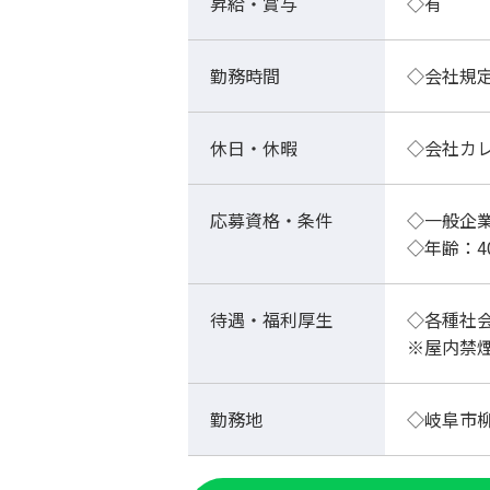
昇給・賞与
◇有
勤務時間
◇会社規
休日・休暇
◇会社カ
応募資格・条件
◇一般企
◇年齢：
待遇・福利厚生
◇各種社
※屋内禁
勤務地
◇岐阜市