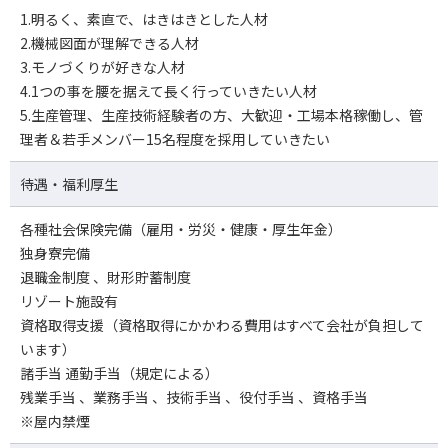
1.明るく、素直で、はきはきとした人材
2.機械図面が理解できる人材
3.モノづくりが好きな人材
4.1つの事を腰を据えて長く行っていきたい人材
5.生産管理、生産技術経験者の方、大歓迎・工場本格稼働し、管
理者＆若手メンバー15名程度を採用していきたい
待遇・福利厚生
各種社会保険完備（雇用・労災・健康・厚生年金）
独身寮完備
退職金制度 、財形貯蓄制度
リゾート施設有
資格取得支援（資格取得にかかわる費用はすべて会社が負担して
います）
諸手当 通勤手当（規定による）
残業手当 、業務手当 、技術手当 、役付手当 、資格手当
※屋内禁煙