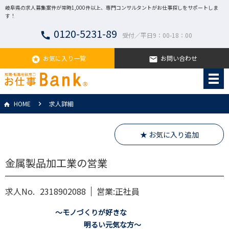
岐阜県の求人募集案件が常時1,000件以上、専門コンサルタントがお仕事探しをサポートしま
す！
0120-5231-89
call
受付／平日9：00-18：00
お気に入り一覧
お問い合わせ
stars
email
HOME
求人詳細
★ お気に入り追加
金属製品加工業の営業
求人No.
2318902088
営業:正社員
～モノづくりが好きな
明るい元気な方～