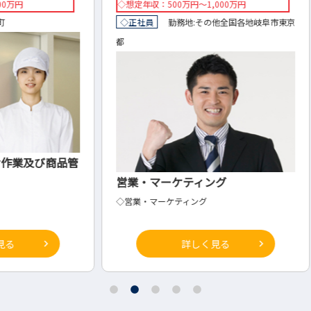
◇想定年収：500万円～1,000万円
◇想定年
◇正社員
勤務地:
その他
全国各地
岐阜市
東京
◇正社
都
商品管
電子
営業・マーケティング
◇製造
◇営業・マーケティング
詳しく見る