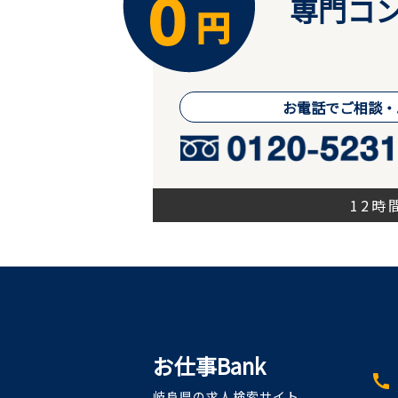
専門コン
お電話でご相談・
12
お仕事Bank
call
岐阜県の求人検索サイト