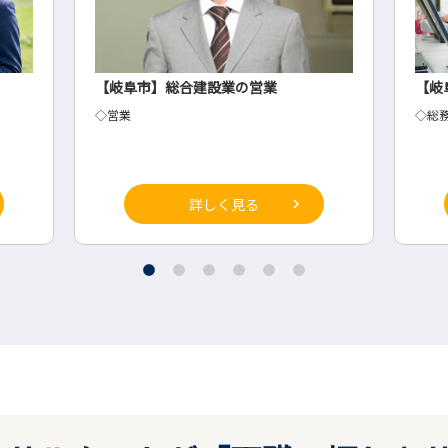
【岐阜市】総合建設業の営業
【岐
◇営業
◇総
詳しく見る