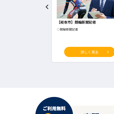
聞社の事務・総務
【岐阜市】競輪新聞記者
◇競輪新聞記者
詳しく見る
詳しく見る