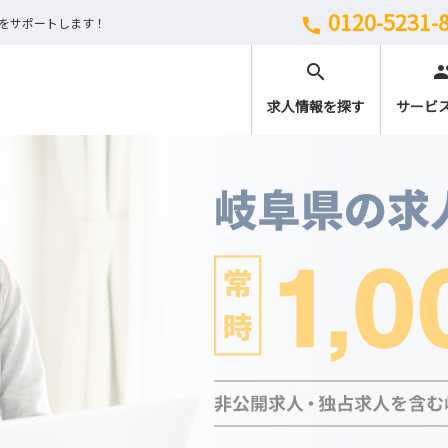
0120-5231-
しをサポートします！
call
search
peo
求人情報を探す
サービ