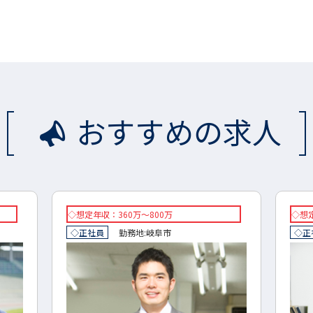
おすすめの求人
◇想定年収：360万～800万
◇想定
◇正社員
勤務地:
岐阜市
◇正