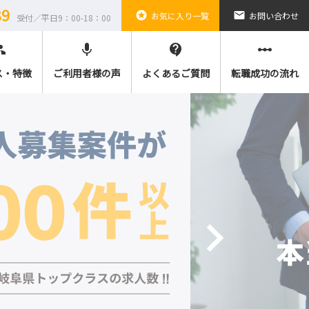
89
stars
email
お気に入り一覧
お問い合わせ
受付／平日9：00-18：00
ple
mic
contact_support
linear_scale
ス・特徴
ご利用者様の声
よくあるご質問
転職成功の流れ