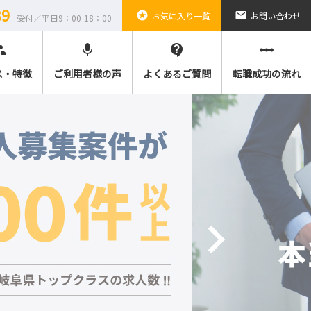
89
stars
email
お気に入り一覧
お問い合わせ
受付／平日9：00-18：00
ple
mic
contact_support
linear_scale
ス・特徴
ご利用者様の声
よくあるご質問
転職成功の流れ