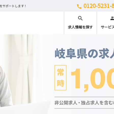
0120-5231-
しをサポートします！
call
search
peo
求人情報を探す
サービ