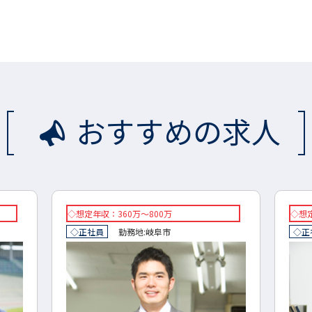
おすすめの求人
◇想定年収：360万～800万
◇想定
◇正社員
勤務地:
岐阜市
◇正