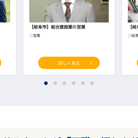
【岐阜市】総合建設業の営業
【岐
◇営業
◇総
詳しく見る