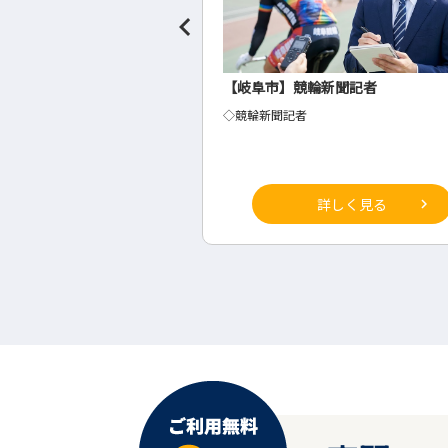
聞社の事務・総務
【岐阜市】競輪新聞記者
◇競輪新聞記者
詳しく見る
詳しく見る