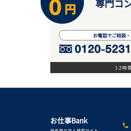
専門コン
お電話でご相談・
12
お仕事Bank
call
岐阜県の求人検索サイト