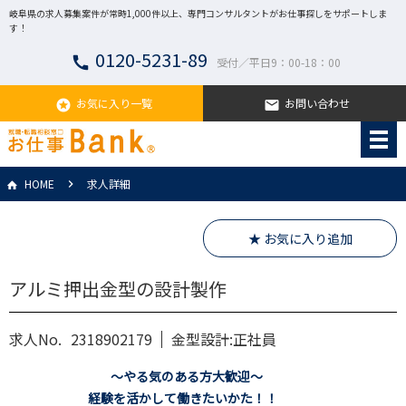
岐阜県の求人募集案件が常時1,000件以上、専門コンサルタントがお仕事探しをサポートしま
す！
0120-5231-89
call
受付／平日9：00-18：00
お気に入り一覧
お問い合わせ
stars
email
HOME
求人詳細
★ お気に入り追加
アルミ押出金型の設計製作
求人No.
2318902179
金型設計:正社員
～やる気のある方大歓迎～
経験を活かして働きたいかた！！