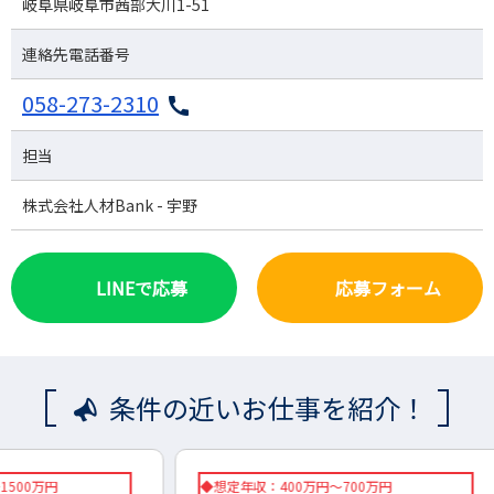
岐阜県岐阜市茜部大川1-51
連絡先電話番号
058-273-2310
担当
株式会社人材Bank - 宇野
LINEで応募
応募フォーム
条件の近いお仕事を紹介！
◆想定年収：400万円～700万円
◇想定年