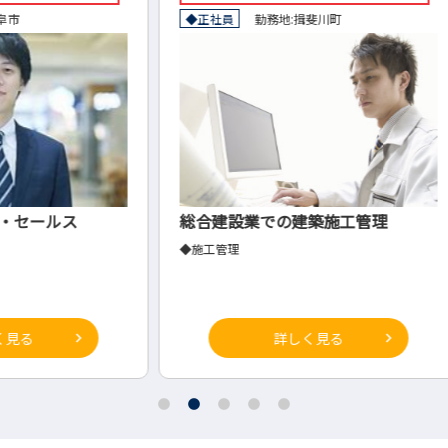
◆正社員
勤務地:
揖斐川町
◇正社
総合建設業での建築施工管理
食品
◆施工管理
◇マー
詳しく見る