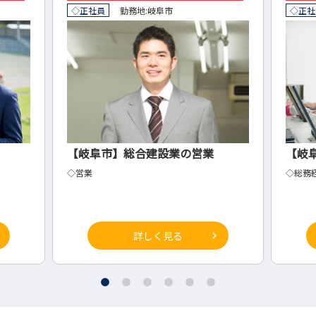
◇正社員
勤務地:
岐阜市
◇正社
【岐阜市】総合建設業の営業
【岐
◇営業
◇総務
詳しく見る