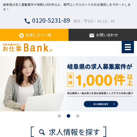
岐阜県の求人募集案件が常時1,000件以上、専門コンサルタントがお仕事探しをサポートしま
す！
0120-5231-89
call
受付／平日9：00-18：00
お気に入り一覧
お問い合わせ
stars
email
求人情報を探す