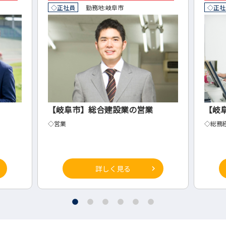
◇正社員
勤務地:
岐阜市
◇正社
【岐阜市】総合建設業の営業
【岐
◇営業
◇総務
詳しく見る