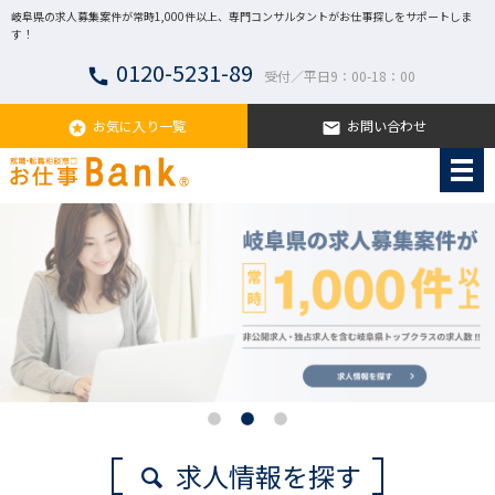
岐阜県の求人募集案件が常時1,000件以上、専門コンサルタントがお仕事探しをサポートしま
す！
0120-5231-89
call
受付／平日9：00-18：00
お気に入り一覧
お問い合わせ
stars
email
求人情報を探す