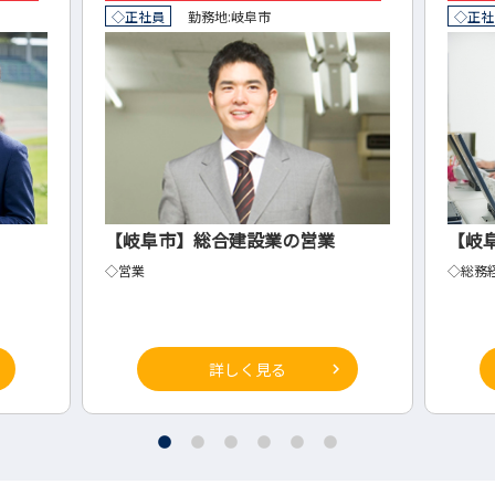
◇正社員
勤務地:
岐阜市
◇正社
【岐阜市】総合建設業の営業
【岐
◇営業
◇総務
詳しく見る