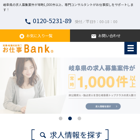
岐阜県の求人募集案件が常時1,000件以上、専門コンサルタントがお仕事探しをサポートしま
す！
0120-5231-89
call
受付／平日9：00-18：00
お気に入り一覧
お問い合わせ
stars
email
求人情報を探す