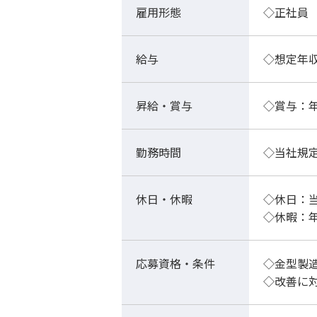
雇用形態
◇正社員
給与
◇想定年収
昇給・賞与
◇賞与：年
勤務時間
◇当社規
休日・休暇
◇休日：
◇休暇：年
応募資格・条件
◇金型製
◇改善に