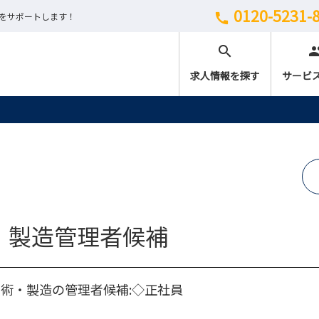
0120-5231-
しをサポートします！
call
search
peo
求人情報を探す
サービ
・製造管理者候補
術・製造の管理者候補:◇正社員