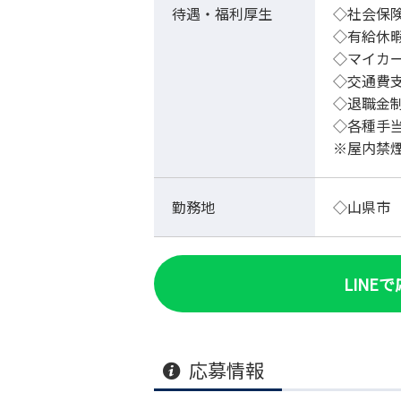
待遇・福利厚生
◇社会保
◇有給休
◇マイカ
◇交通費
◇退職金
◇各種手
※屋内禁
勤務地
◇山県市
LINE
応募情報