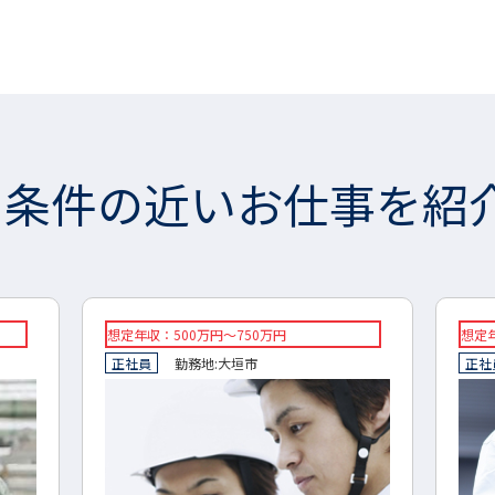
条件の近いお仕事を紹
想定年収：350万円～450万円
◆想定
正社員
勤務地:
岐阜市
◆正