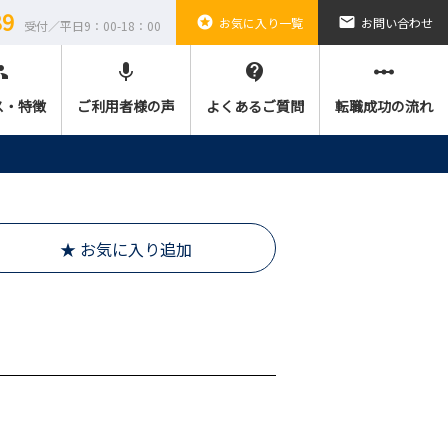
89
stars
email
お気に入り一覧
お問い合わせ
受付／平日9：00-18：00
ple
mic
contact_support
linear_scale
ス・特徴
ご利用者様の声
よくあるご質問
転職成功の流れ
★ お気に入り追加