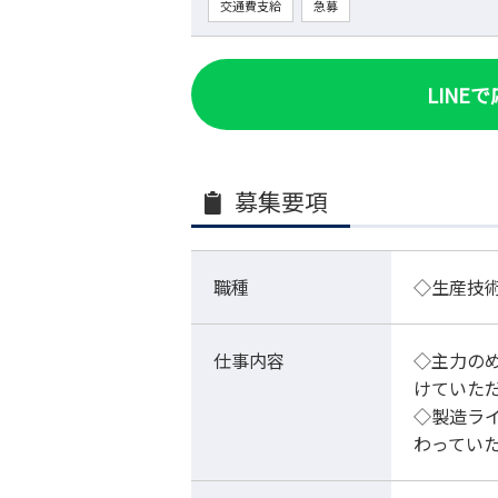
交通費支給
急募
LINE
募集要項
職種
◇生産技
仕事内容
◇主力の
けていた
◇製造ラ
わってい