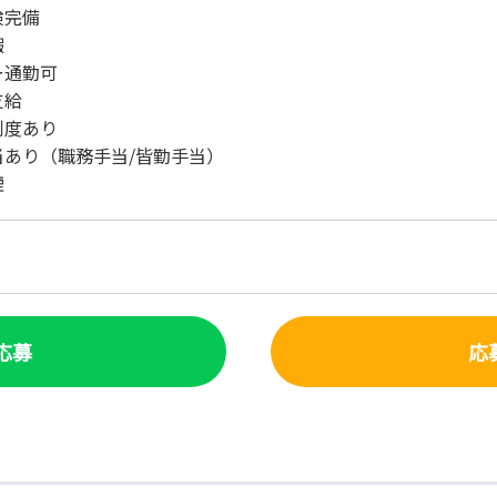
険完備
暇
ー通勤可
支給
制度あり
当あり（職務手当/皆勤手当）
煙
で応募
応