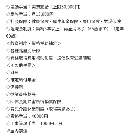
◇通勤手当：実費支給（上限50,000円）
◇家族手当：月13,000円
◇社会保険：健康保険・厚生年金保険・雇用保険・労災保険
◇退職金制度：勤続3年以上／再雇用あり（65歳まで）（定年：
60歳）
＜教育制度・資格補助補足＞
◇各種階層別研修
◇資格取得費用補助制度・通信教育受講制度
＜その他補足＞
◇財形
◇確定給付年金
◇保養所
◇従業員持株会
◇団体長期障害所得補償保険
◇育児介護休業制度（取得実績あり）
◇資格手当：40000円
◇工事管理手当：1000円／日
※屋内禁煙