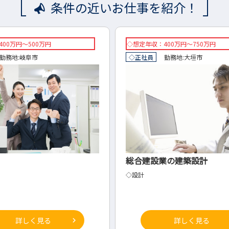
条件の近いお仕事を紹介！
◇想定年収：400万円～750万円
◇想定
◇正社員
勤務地:
大垣市
◇正社
総合建設業の建築設計
電気
◇設計
◇電気
詳しく見る