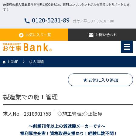
岐阜県の求人募集案件が常時1,000件以上、専門コンサルタントがお仕事探しをサポートしま
す！
0120-5231-89
call
受付／平日9：00-18：00
お気に入り一覧
お問い合わせ
stars
email
HOME
求人詳細
★ お気に入り追加
製造業での施工管理
求人No.
2318901758
◇施工管理:◇正社員
～創業70年以上の減速機メーカーです～
福利厚生充実！資格取得支援あり！経験年数不問！