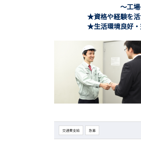
～工場長候補とし
★資格や経験を活かし
★生活環境良好・交通
交通費支給
急募