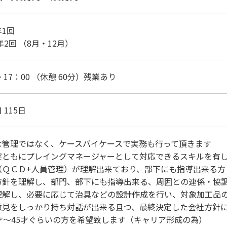
1回
年2回 （8月・12月）
～ 17：00 （休憩 60分）残業あり
 115日
な管理ではなく、ケースバイケースで実務も行って頂きます
もにプレイングマネージャーとして対応できるスキルを有し
（ＱＣＤ+人員管理）が理解出来ており、部下にも指導出来る方
方針を理解し、部門、部下にも指導出来る、周囲との連係・協
理解し、必要に応じて治具などの設計作成を行い、対象加工品
意見をしっかり持ち対話が出来る且つ、最終決定した会社方針
才～45才ぐらいの方を希望致します（キャリア形成の為）