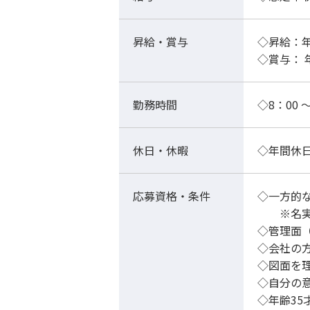
昇給・賞与
◇昇給：年
◇賞与： 
勤務時間
◇8：00 
休日・休暇
◇年間休日
応募資格・条件
◇一方的
※名実と
◇管理面
◇会社の
◇図面を
◇自分の
◇年齢35