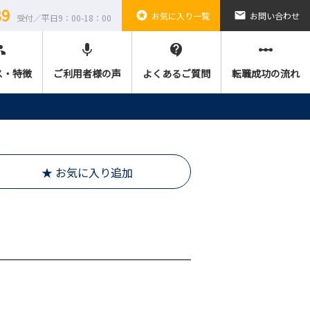
89
stars
email
お気に入り一覧
お問い合わせ
受付／平日9：00-18：00
ple
mic
contact_support
linear_scale
ス・特徴
ご利用者様の声
よくあるご質問
転職成功の流れ
★ お気に入り追加