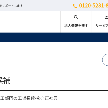
0120-5231-
しをサポートします！
call
search
peo
求人情報を探す
サービ
候補
工部門の工場長候補:◇正社員