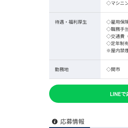
◇マシニ
待遇・福利厚生
◇雇用保険
◇職務手
◇交通費
◇定年制有
※屋内禁
勤務地
◇関市
LINE
応募情報