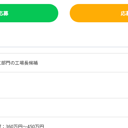
で応募
応
工部門の工場長候補
：360万円～450万円