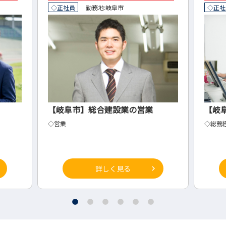
◇正社員
勤務地:
岐阜市
◇正社
【岐阜市】総合建設業の営業
【岐
◇営業
◇総務
詳しく見る