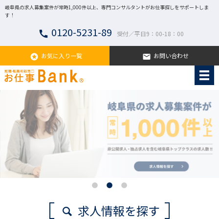
岐阜県の求人募集案件が常時1,000件以上、専門コンサルタントがお仕事探しをサポートしま
す！
0120-5231-89
call
受付／平日9：00-18：00
お気に入り一覧
お問い合わせ
stars
email
求人情報を探す