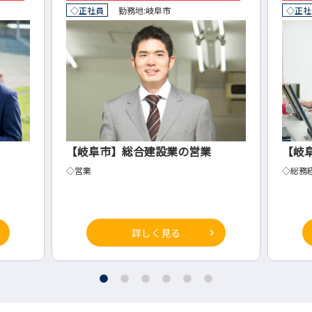
◇正社員
勤務地:
岐阜市
◇正社
【岐阜市】総合建設業の営業
【岐
◇営業
◇総務
詳しく見る