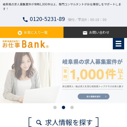
岐阜県の求人募集案件が常時1,000件以上、専門コンサルタントがお仕事探しをサポートしま
す！
0120-5231-89
call
受付／平日9：00-18：00
お気に入り一覧
お問い合わせ
stars
email
求人情報を探す