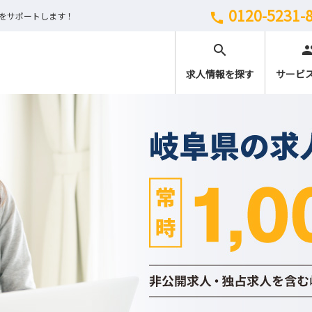
0120-5231-
しをサポートします！
call
search
peo
求人情報を探す
サービ