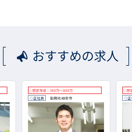
おすすめの求人
◇想定年収：360万～800万
◇想定
◇正社員
勤務地:
岐阜市
◇正