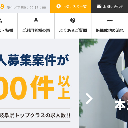
89
stars
email
お気に入り一覧
お問い合わせ
受付／平日9：00-18：00
ple
mic
contact_support
linear_scale
ス・特徴
ご利用者様の声
よくあるご質問
転職成功の流れ