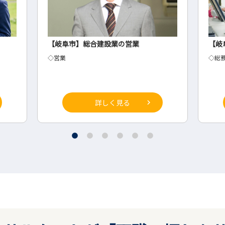
【岐阜市】総合建設業の営業
【岐
◇営業
◇総
詳しく見る