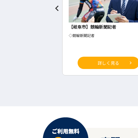
聞社の事務・総務
【岐阜市】競輪新聞記者
◇競輪新聞記者
詳しく見る
詳しく見る