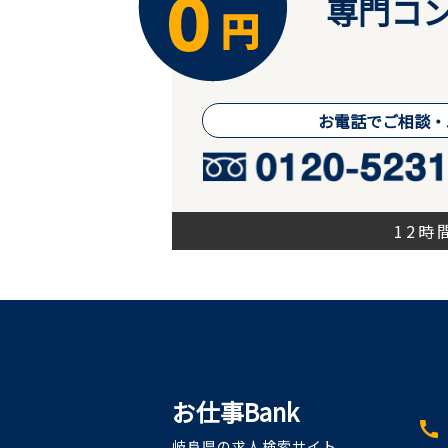
専門コン
お電話でご相談・
12
お仕事Bank
call
岐阜県の求人検索サイト