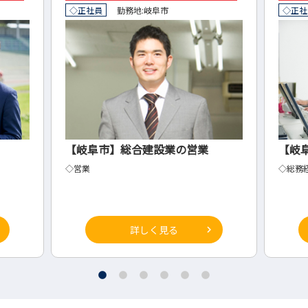
◇正社員
勤務地:
岐阜市
◇正社
【岐阜市】総合建設業の営業
【岐
◇営業
◇総務
詳しく見る