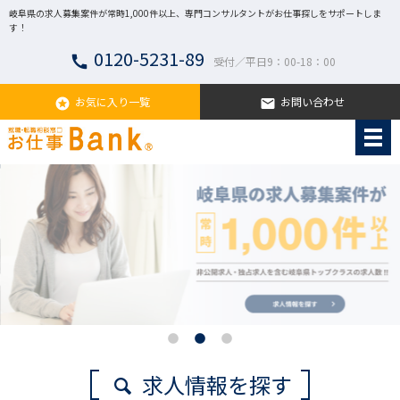
岐阜県の求人募集案件が常時1,000件以上、専門コンサルタントがお仕事探しをサポートしま
す！
0120-5231-89
call
受付／平日9：00-18：00
お気に入り一覧
お問い合わせ
stars
email
求人情報を探す