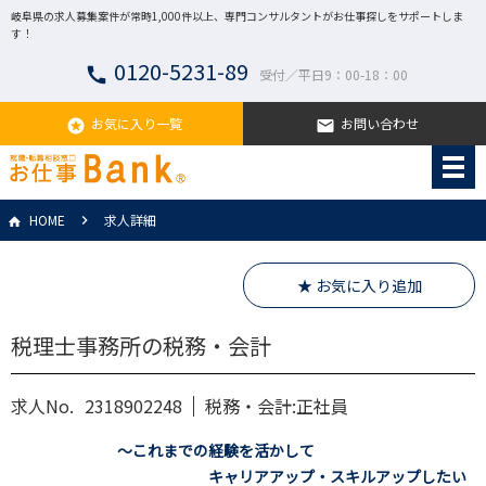
岐阜県の求人募集案件が常時1,000件以上、専門コンサルタントがお仕事探しをサポートしま
す！
0120-5231-89
call
受付／平日9：00-18：00
お気に入り一覧
お問い合わせ
stars
email
HOME
求人詳細
★ お気に入り追加
税理士事務所の税務・会計
求人No.
2318902248
税務・会計:正社員
～これまでの経験を活かして
キャリアアップ・スキルアップしたい