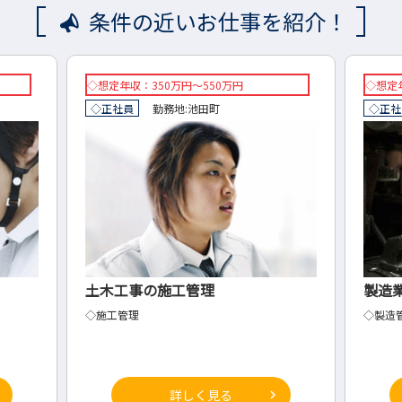
条件の近いお仕事を紹介！
◇想定年収：550万円以上～
◇想
◇正社員
勤務地:
岐阜市
岐阜県
◇
製造業の管理
建
◇製造管理
◇建
詳しく見る