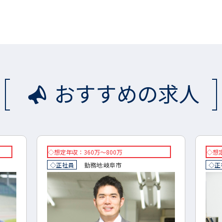
おすすめの求人
◇想定年収：360万～800万
◇想定
◇正社員
勤務地:
岐阜市
◇正