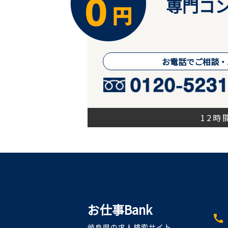
専門コン
お電話でご相談・
12
お仕事Bank
call
岐阜県の求人検索サイト