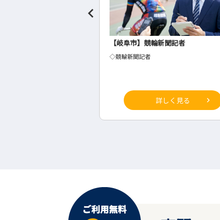
聞社の事務・総務
【岐阜市】競輪新聞記者
◇競輪新聞記者
詳しく見る
詳しく見る