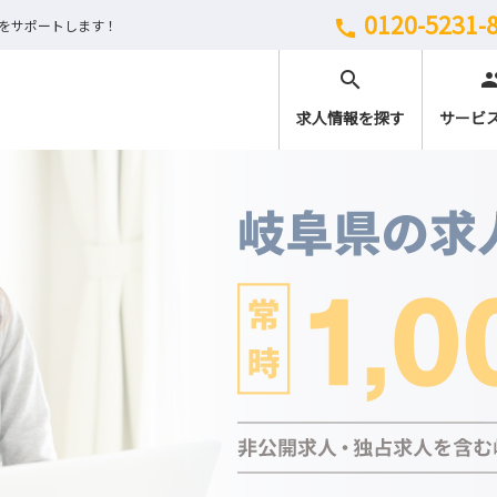
0120-5231-
しをサポートします！
call
search
peo
求人情報を探す
サービ