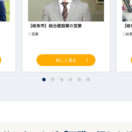
【岐阜市】総合建設業の営業
【岐
◇営業
◇総
詳しく見る