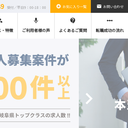
89
stars
email
お気に入り一覧
お問い合わせ
受付／平日9：00-18：00
ple
mic
contact_support
linear_scale
ス・特徴
ご利用者様の声
よくあるご質問
転職成功の流れ