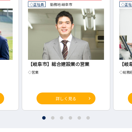
◇正社員
勤務地:
岐阜市
◇正社
【岐阜市】総合建設業の営業
【岐
◇営業
◇総務
詳しく見る