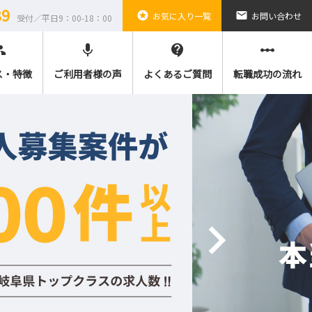
89
stars
email
お気に入り一覧
お問い合わせ
受付／平日9：00-18：00
ple
mic
contact_support
linear_scale
ス・特徴
ご利用者様の声
よくあるご質問
転職成功の流れ