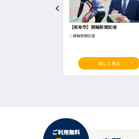
聞社の事務・総務
【岐阜市】競輪新聞記者
◇競輪新聞記者
詳しく見る
詳しく見る