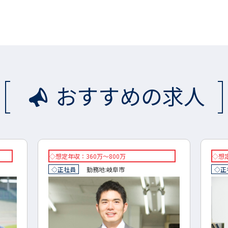
おすすめの求人
◇想定年収：360万～800万
◇想定
◇正社員
勤務地:
岐阜市
◇正