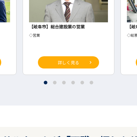
【岐阜市】総合建設業の営業
【岐
◇営業
◇総
詳しく見る