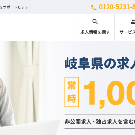
0120-5231-
しをサポートします！
call
search
peo
求人情報を探す
サービ