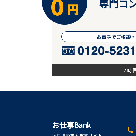
専門コン
お電話でご相談・
12
お仕事Bank
call
岐阜県の求人検索サイト